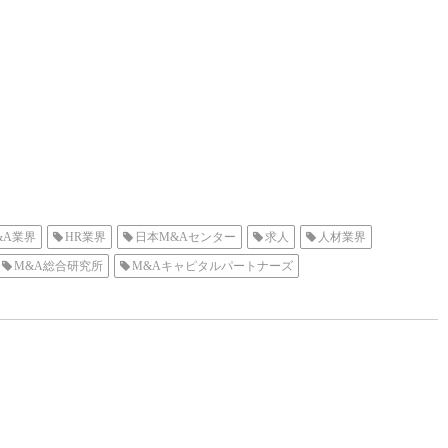
&A業界
HR業界
日本M&Aセンター
求人
人材業界
M&A総合研究所
M&Aキャピタルパートナーズ
ャルアドバイザリー
未経験
FAS
コンサルティングファーム