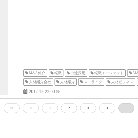
M&A仲介
転職
中途採用
転職エージェント
M
人材紹介会社
人材紹介
ストライク
人材ビジネス
M&Aコンサルタント
M&Aアドバイザー
ファイナンシ
2017-12-23 00:58
金融業界
<<
<
1
2
3
4
5