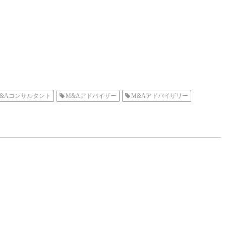
&Aコンサルタント
M&Aアドバイザー
M&Aアドバイザリー