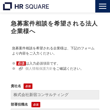
トップ
急募案件相談を希望される法人
企業様へ
M&A業界転職
人材業界転職
急募案件相談を希望される企業様は、下記のフォーム
より内容をご入力ください。
インタビュー
※
必須
は入力必須項目です。
※
個人情報保護方針
をご確認ください。
代表メッセージ
貴社名
個人のお客様
法人のお客様
部署役職名