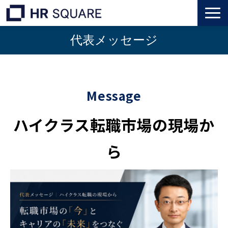
代表メッセージ
トップ
M&A業界転職
Message
人材業界転職
ハイクラス転職市場の現場か
インタビュー
ら
代表メッセージ
個人のお客様
法人のお客様