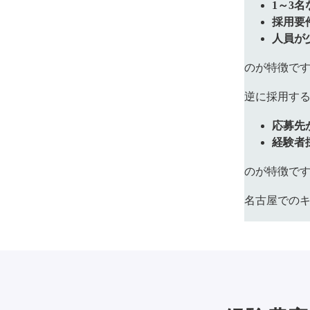
1～3
採用要
人員が
のが特徴で
逆に採用す
応募先
経験者
のが特徴で
名古屋での