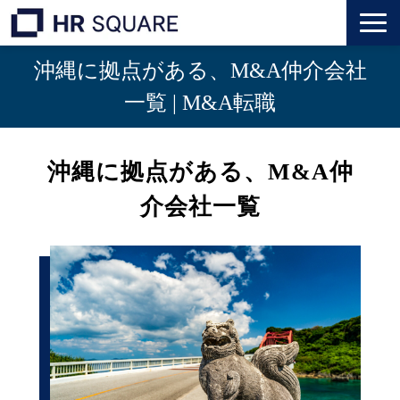
沖縄に拠点がある、M&A仲介会社
トップ
一覧 | M&A転職
M&A業界転職
沖縄に拠点がある、M&A仲
人材業界転職
介会社一覧
インタビュー
代表メッセージ
個人のお客様
法人のお客様