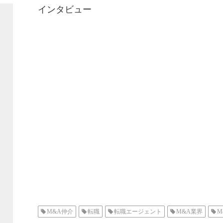
インタビュー
M&A仲介
転職
転職エージェント
M&A業界
M