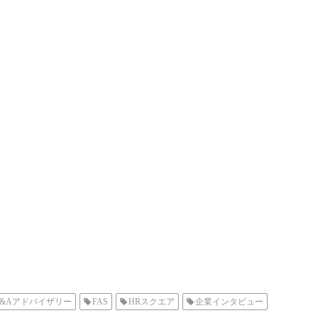
&Aアドバイザリー
FAS
HRスクエア
企業インタビュー