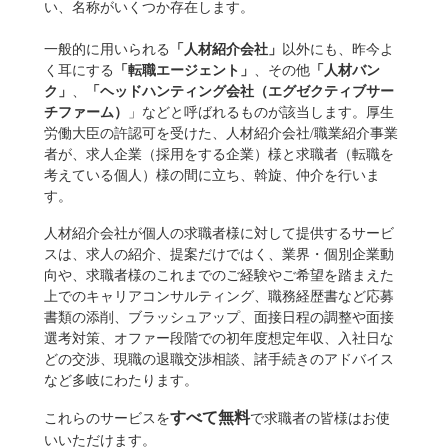
い、名称がいくつか存在します。
一般的に用いられる
「人材紹介会社」
以外にも、昨今よ
く耳にする
「転職エージェント」
、その他
「人材バン
ク」
、
「ヘッドハンティング会社（エグゼクティブサー
チファーム）
」などと呼ばれるものが該当します。厚生
労働大臣の許認可を受けた、人材紹介会社/職業紹介事業
者が、求人企業（採用をする企業）様と求職者（転職を
考えている個人）様の間に立ち、斡旋、仲介を行いま
す。
人材紹介会社が個人の求職者様に対して提供するサービ
スは、求人の紹介、提案だけではく、業界・個別企業動
向や、求職者様のこれまでのご経験やご希望を踏まえた
上でのキャリアコンサルティング、職務経歴書など応募
書類の添削、ブラッシュアップ、面接日程の調整や面接
選考対策、オファー段階での初年度想定年収、入社日な
どの交渉、現職の退職交渉相談、諸手続きのアドバイス
など多岐にわたります。
すべて無料
これらのサービスを
で求職者の皆様はお使
いいただけます。