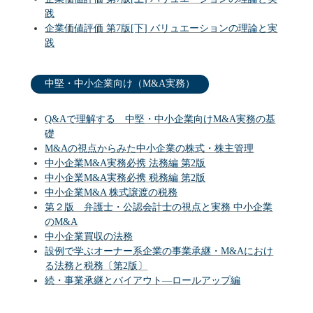
践
企業価値評価 第7版[下] バリュエーションの理論と実
践
中堅・中小企業向け（M&A実務）
Q&Aで理解する 中堅・中小企業向けM&A実務の基
礎
M&Aの視点からみた中小企業の株式・株主管理
中小企業M&A実務必携 法務編 第2版
中小企業M&A実務必携 税務編 第2版
中小企業M&A 株式譲渡の税務
第２版 弁護士・公認会計士の視点と実務 中小企業
のM&A
中小企業買収の法務
設例で学ぶオーナー系企業の事業承継・M&Aにおけ
る法務と税務〔第2版〕
続・事業承継とバイアウト―ロールアップ編