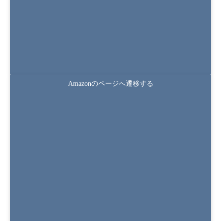
第2版 弁護士・公認会計士の視点と実務 中小企
業のM&A
Amazonのページへ遷移する