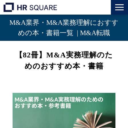
M&A業界・M&A業務理解におすす
トップ
めの本・書籍一覧  | M&A転職
M&A業界転職
【82冊】M&A実務理解のた
人材業界転職
めのおすすめ本・書籍
インタビュー
代表メッセージ
個人のお客様
法人のお客様