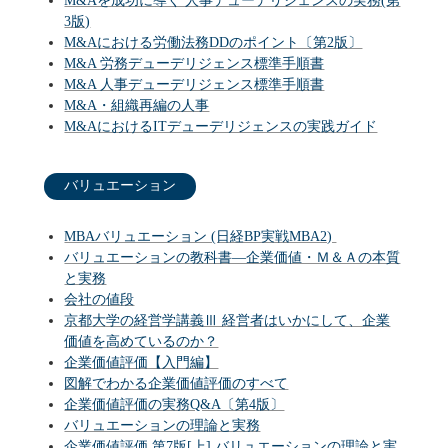
M&Aを成功に導く 人事デューデリジェンスの実務(第
3版)
M&Aにおける労働法務DDのポイント〔第2版〕
M&A 労務デューデリジェンス標準手順書
M&A 人事デューデリジェンス標準手順書
M&A・組織再編の人事
M&AにおけるITデューデリジェンスの実践ガイド
バリュエーション
MBAバリュエーション (日経BP実戦MBA2)
バリュエーションの教科書―企業価値・Ｍ＆Ａの本質
と実務
会社の値段
京都大学の経営学講義Ⅲ 経営者はいかにして、企業
価値を高めているのか？
企業価値評価【入門編】
図解でわかる企業価値評価のすべて
企業価値評価の実務Q&A〔第4版〕
バリュエーションの理論と実務
企業価値評価 第7版[上] バリュエーションの理論と実