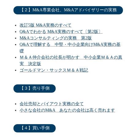
【２】M&A専業会社、M&Aアドバイザリーの実務
改訂5版 M&A実務のすべて
Q&Aでわかる M&A実務のすべて〔第2版〕
M&Aコンサルティングの実務 第2版
Q&Aで理解する 中堅・中小企業向けM&A実務の基
礎
Ｍ＆Ａ仲介会社の社長が明かす 中小企業Ｍ＆Ａの真
実 決定版
ゴールドマン・サックスＭ＆Ａ戦記
【３】売り手側
会社売却とバイアウト実務の全て
小さな会社のM&A あなたの会社は高く売れます
【４】買い手側