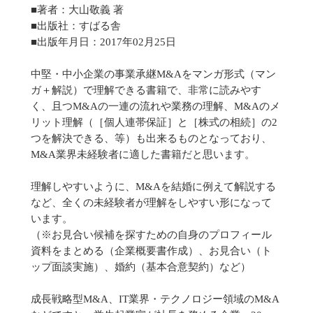
■著者：大山敬義 著
■出版社：すばる舎
■出版年月日：2017年02月25日
中堅・中小企業の事業承継M&Aをマンガ形式（マン
ガ＋解説）で理解できる書籍で、非常に読みやす
く、且つM&Aの一連の流れや業務の理解、M&Aのメ
リット理解（［個人連帯保証］と［株式の相続］の2
つを解決できる、等）も出来るものとなっており、
M&A業界未経験者に適した書籍だと思います。
理解しやすいように、M&Aを結婚に例えて解説する
など、全くの未経験者が理解をしやすい形になって
います。
（※お見合い候補を探すための自身のプロフィール
資料をまとめる（企業概要書作成）、お見合い（ト
ップ面談実施）、婚約（基本合意契約）など）
成長戦略型M&A、IT業界・テクノロジー領域のM&A