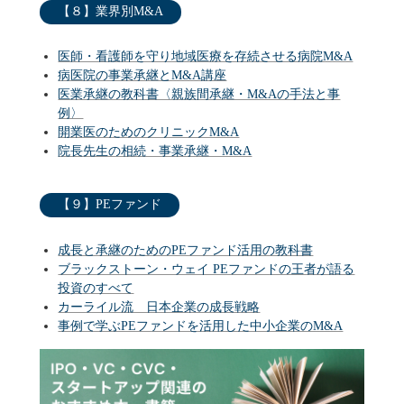
【８】業界別M&A
医師・看護師を守り地域医療を存続させる病院M&A
病医院の事業承継とM&A講座
医業承継の教科書〈親族間承継・M&Aの手法と事
例〉
開業医のためのクリニックM&A
院長先生の相続・事業承継・M&A
【９】PEファンド
成長と承継のためのPEファンド活用の教科書
ブラックストーン・ウェイ PEファンドの王者が語る
投資のすべて
カーライル流 日本企業の成長戦略
事例で学ぶPEファンドを活用した中小企業のM&A