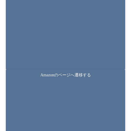
M&Aを成功に導く法務デューデリジェンスの
実務〈第4版〉 
Amazonのページへ遷移する