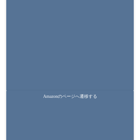
第4版　M&A無形資産評価の実務
Amazonのページへ遷移する