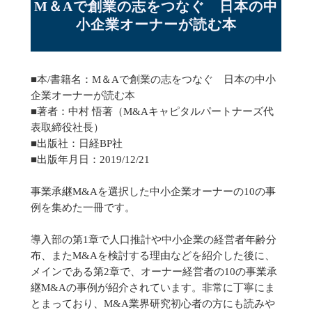
M＆Aで創業の志をつなぐ　日本の中
小企業オーナーが読む本
■本/書籍名：M＆Aで創業の志をつなぐ 日本の中小
企業オーナーが読む本
■著者：中村 悟著（M&Aキャピタルパートナーズ代
表取締役社長）
■出版社：日経BP社
■出版年月日：2019/12/21
事業承継M&Aを選択した中小企業オーナーの10の事
例を集めた一冊です。
導入部の第1章で人口推計や中小企業の経営者年齢分
布、またM&Aを検討する理由などを紹介した後に、
メインである第2章で、オーナー経営者の10の事業承
継M&Aの事例が紹介されています。非常に丁寧にま
とまっており、M&A業界研究初心者の方にも読みや