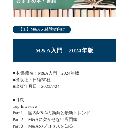
【１】M&A 未経験者向け
M&A入門　2024年版
■本/書籍名：M&A入門 2024年版
■出版社：日経BP社
■出版年月日：2023/7/24
■目次：
Top Interview
Part１ 国内M&Aの動向と最新トレンド
Part２ M&Aに欠かせない専門家
Part３ M&Aのプロセスを知る