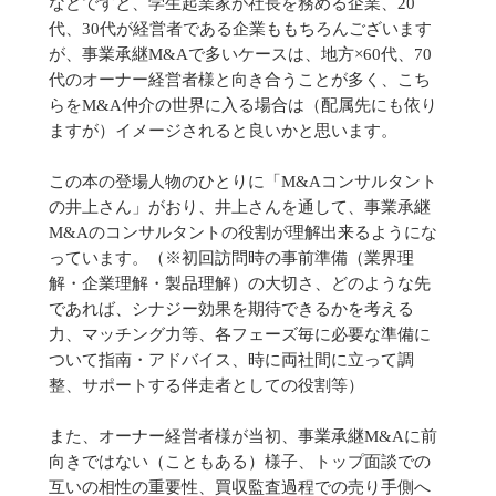
などですと、学生起業家が社長を務める企業、20
代、30代が経営者である企業ももちろんございます
が、事業承継M&Aで多いケースは、地方×60代、70
代のオーナー経営者様と向き合うことが多く、こち
らをM&A仲介の世界に入る場合は（配属先にも依り
ますが）イメージされると良いかと思います。
この本の登場人物のひとりに「M&Aコンサルタント
の井上さん」がおり、井上さんを通して、事業承継
M&Aのコンサルタントの役割が理解出来るようにな
っています。（※初回訪問時の事前準備（業界理
解・企業理解・製品理解）の大切さ、どのような先
であれば、シナジー効果を期待できるかを考える
力、マッチング力等、各フェーズ毎に必要な準備に
ついて指南・アドバイス、時に両社間に立って調
整、サポートする伴走者としての役割等）
また、オーナー経営者様が当初、事業承継M&Aに前
向きではない（こともある）様子、トップ面談での
互いの相性の重要性、買収監査過程での売り手側へ