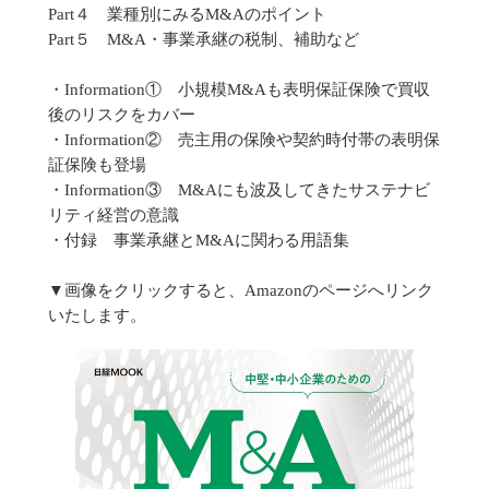
Part４ 業種別にみるM&Aのポイント
Part５ M&A・事業承継の税制、補助など
・Information① 小規模M&Aも表明保証保険で買収
後のリスクをカバー
・Information② 売主用の保険や契約時付帯の表明保
証保険も登場
・Information③ M&Aにも波及してきたサステナビ
リティ経営の意識
・付録 事業承継とM&Aに関わる用語集
▼画像をクリックすると、Amazonのページへリンク
いたします。