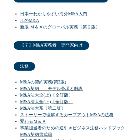
日本一わかりやすい海外M&A入門
JTのM&A
新版 Ｍ＆Ａのグローバル実務〈第２版〉
【７】M&A実務者・専門家向け
法務
M&Aの契約実務(第2版)
M&A契約――モデル条項と解説
M&A法大全(上)〔全訂版〕
M&A法大全(下)〔全訂版〕
M&A法大系〔第二版〕
ストーリーで理解するカーブアウトM&Aの法務
変わるＭ＆Ａ
事業担当者のための逆引きビジネス法務ハンドブック
M&A契約書式編