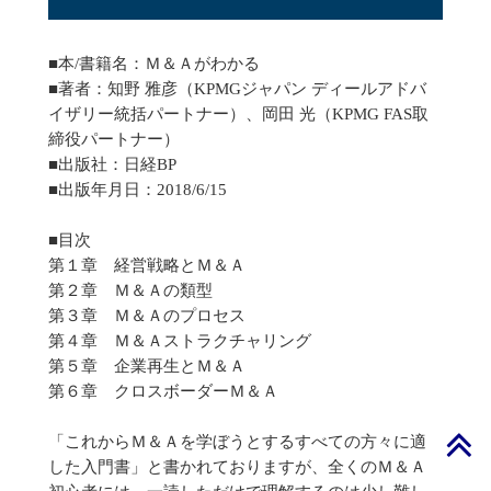
■本/書籍名：Ｍ＆Ａがわかる
■著者：知野 雅彦（KPMGジャパン ディールアドバ
イザリー統括パートナー）、岡田 光（KPMG FAS取
締役パートナー）
■出版社：日経BP
■出版年月日：2018/6/15
■目次
第１章 経営戦略とＭ＆Ａ
第２章 Ｍ＆Ａの類型
第３章 Ｍ＆Ａのプロセス
第４章 Ｍ＆Ａストラクチャリング
第５章 企業再生とＭ＆Ａ
第６章 クロスボーダーＭ＆Ａ
「これからＭ＆Ａを学ぼうとするすべての方々に適
した入門書」と書かれておりますが、全くのＭ＆Ａ