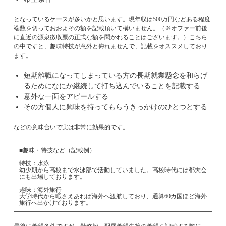
となっているケースが多いかと思います。現年収は500万円などある程度
端数を切っておおよその額を記載頂いて構いません。（※オファー前後
に直近の源泉徴収票の正式な額を聞かれることはございます。）こちら
の中ですと、趣味特技が意外と侮れませんで、記載をオススメしており
ます。
短期離職になってしまっている方の長期就業懸念を和らげ
るためになにか継続して打ち込んでいることを記載する
意外な一面をアピールする
その方個人に興味を持ってもらうきっかけのひとつとする
などの意味合いで実は非常に効果的です。
■趣味・特技など（記載例）
特技：水泳
幼少期から高校まで水泳部で活動していました。高校時代には都大会
にも出場しております。
趣味：海外旅行
大学時代から暇さえあれば海外へ渡航しており、通算60カ国ほど海外
旅行へ出かけております。