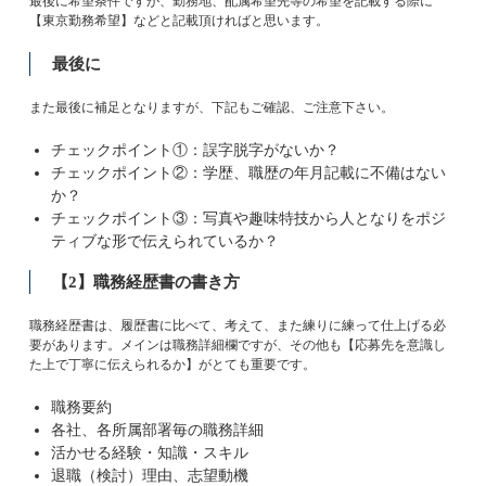
最後に希望条件ですが、勤務地、配属希望先等の希望を記載する際に
【東京勤務希望】などと記載頂ければと思います。
最後に
また最後に補足となりますが、下記もご確認、ご注意下さい。
チェックポイント①：誤字脱字がないか？
チェックポイント②：学歴、職歴の年月記載に不備はない
か？
チェックポイント③：写真や趣味特技から人となりをポジ
ティブな形で伝えられているか？
【2】職務経歴書の書き方
職務経歴書は、履歴書に比べて、考えて、また練りに練って仕上げる必
要があります。メインは職務詳細欄ですが、その他も【応募先を意識し
た上で丁寧に伝えられるか】がとても重要です。
職務要約
各社、各所属部署毎の職務詳細
活かせる経験・知識・スキル
退職（検討）理由、志望動機