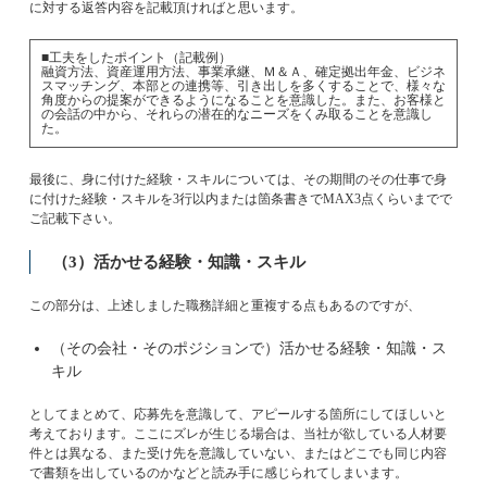
に対する返答内容を記載頂ければと思います。
■工夫をしたポイント（記載例）
融資方法、資産運用方法、事業承継、Ｍ＆Ａ、確定拠出年金、ビジネ
スマッチング、本部との連携等、引き出しを多くすることで、様々な
角度からの提案ができるようになることを意識した。また、お客様と
の会話の中から、それらの潜在的なニーズをくみ取ることを意識し
た。
最後に、身に付けた経験・スキルについては、その期間のその仕事で身
に付けた経験・スキルを3行以内または箇条書きでMAX3点くらいまでで
ご記載下さい。
（3）活かせる経験・知識・スキル
この部分は、上述しました職務詳細と重複する点もあるのですが、
（その会社・そのポジションで）活かせる経験・知識・ス
キル
としてまとめて、応募先を意識して、アピールする箇所にしてほしいと
考えております。ここにズレが生じる場合は、当社が欲している人材要
件とは異なる、また受け先を意識していない、またはどこでも同じ内容
で書類を出しているのかなどと読み手に感じられてしまいます。