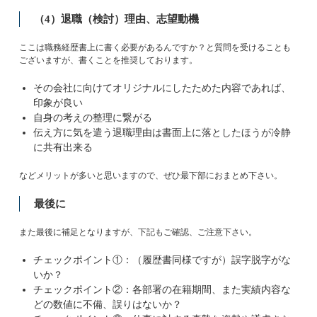
（4）退職（検討）理由、志望動機
ここは職務経歴書上に書く必要があるんですか？と質問を受けることも
ございますが、書くことを推奨しております。
その会社に向けてオリジナルにしたためた内容であれば、
印象が良い
自身の考えの整理に繋がる
伝え方に気を遣う退職理由は書面上に落としたほうが冷静
に共有出来る
などメリットが多いと思いますので、ぜひ最下部におまとめ下さい。
最後に
また最後に補足となりますが、下記もご確認、ご注意下さい。
チェックポイント①：（履歴書同様ですが）誤字脱字がな
いか？
チェックポイント②：各部署の在籍期間、また実績内容な
どの数値に不備、誤りはないか？