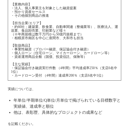
【業務内容】
・法人、個人事業主を対象とした融資提案
・預かり資産セールス
・その他個別商品の推進
【担当企業/エリア】
・約60社：建築業、飲食業、自動車関連（整備業等）、医療法人、運
送業、食品卸売業、印刷業など様々
（※年商規模は数千万円から50億円規模まで）
・相模原市南区を中心に座間市、大和市も担当
【取扱商品】
・事業性融資（プロパー融資、保証協会付き融資）
・個人ローン（住宅ローン、マイカーローン、カードローン等）
・資産運用商品全般（国債、投資信託、保険等）
【主な実績】
・保証協会付き融資実行件数 （4年間）平均達成率250％（支店6名中
1位）
・カードローン受付 （4年間）達成率200％（支店6名中1位）
実績については、
年単位/半期単位/Q単位/月単位で掲げられている目標数字と
実績値、達成率と順位
他は、表彰歴、具体的なプロジェクトの成果など
を記載ください。