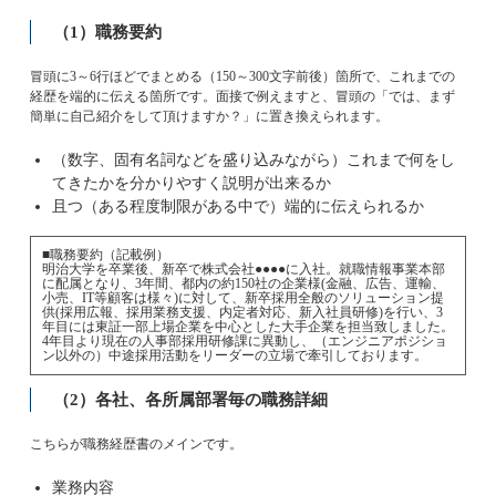
（1）職務要約
冒頭に3～6行ほどでまとめる（150～300文字前後）箇所で、これまでの
経歴を端的に伝える箇所です。面接で例えますと、冒頭の「では、まず
簡単に自己紹介をして頂けますか？」に置き換えられます。
（数字、固有名詞などを盛り込みながら）これまで何をし
てきたかを分かりやすく説明が出来るか
且つ（ある程度制限がある中で）端的に伝えられるか
■職務要約（記載例）
明治大学を卒業後、新卒で株式会社●●●●に入社。就職情報事業本部
に配属となり、3年間、都内の約150社の企業様(金融、広告、運輸、
小売、IT等顧客は様々)に対して、新卒採用全般のソリューション提
供(採用広報、採用業務支援、内定者対応、新入社員研修)を行い、3
年目には東証一部上場企業を中心とした大手企業を担当致しました。
4年目より現在の人事部採用研修課に異動し、（エンジニアポジショ
ン以外の）中途採用活動をリーダーの立場で牽引しております。
（2）各社、各所属部署毎の職務詳細
こちらが職務経歴書のメインです。
業務内容