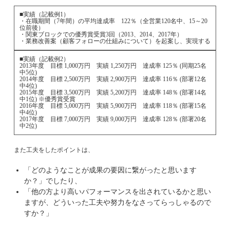
■実績（記載例1）
・在職期間（7年間）の平均達成率 122％（全営業120名中、15～20
位前後）
・関東ブロックでの優秀賞受賞3回（2013、2014、2017年）
・業務改善案（顧客フォローの仕組みについて）を起案し、実現する
■実績（記載例2）
2013年度 目標 1,000万円 実績 1,250万円 達成率 125％ (同期25名
中5位)
2014年度 目標 2,500万円 実績 2,900万円 達成率 116％ (部署12名
中4位)
2015年度 目標 3,500万円 実績 5,200万円 達成率 148％ (部署14名
中1位) ※優秀賞受賞
2016年度 目標 5,000万円 実績 5,900万円 達成率 118％ (部署15名
中4位)
2017年度 目標 7,000万円 実績 9,000万円 達成率 128％ (部署20名
中2位)
また工夫をしたポイントは、
「どのようなことが成果の要因に繋がったと思います
か？」でしたり、
「他の方より高いパフォーマンスを出されているかと思い
ますが、どういった工夫や努力をなさってらっしゃるので
すか？」