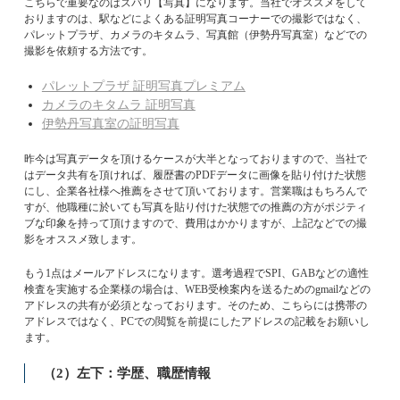
こちらで重要なのはズバリ【写真】になります。当社でオススメをして
おりますのは、駅などによくある証明写真コーナーでの撮影ではなく、
パレットプラザ、カメラのキタムラ、写真館（伊勢丹写真室）などでの
撮影を依頼する方法です。
パレットプラザ 証明写真プレミアム
カメラのキタムラ 証明写真
伊勢丹写真室の証明写真
昨今は写真データを頂けるケースが大半となっておりますので、当社で
はデータ共有を頂ければ、履歴書のPDFデータに画像を貼り付けた状態
にし、企業各社様へ推薦をさせて頂いております。営業職はもちろんで
すが、他職種に於いても写真を貼り付けた状態での推薦の方がポジティ
ブな印象を持って頂けますので、費用はかかりますが、上記などでの撮
影をオススメ致します。
もう1点はメールアドレスになります。選考過程でSPI、GABなどの適性
検査を実施する企業様の場合は、WEB受検案内を送るためのgmailなどの
アドレスの共有が必須となっております。そのため、こちらには携帯の
アドレスではなく、PCでの閲覧を前提にしたアドレスの記載をお願いし
ます。
（2）左下：学歴、職歴情報